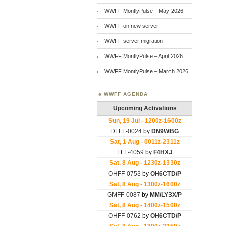
WWFF MontlyPulse – May 2026
WWFF on new server
WWFF server migration
WWFF MontlyPulse – April 2026
WWFF MontlyPulse – March 2026
WWFF AGENDA