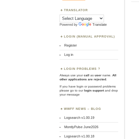
TRANSLATOR
Powered by
Translate
LOGIN (MANUAL APPROVAL)
Register
Log in
LOGIN PROBLEMS ?
Always use your
call
as
user
name.
All
other applications are rejected
.
If you have login or password problems
please go to our
login support
and drop
your message
WWFF NEWS – BLOG
Logsearch v1.00.19
MontlyPulse June2026
Logsearch v1.00.18