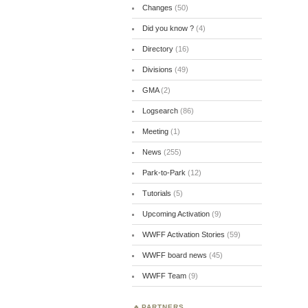
Changes
(50)
Did you know ?
(4)
Directory
(16)
Divisions
(49)
GMA
(2)
Logsearch
(86)
Meeting
(1)
News
(255)
Park-to-Park
(12)
Tutorials
(5)
Upcoming Activation
(9)
WWFF Activation Stories
(59)
WWFF board news
(45)
WWFF Team
(9)
PARTNERS