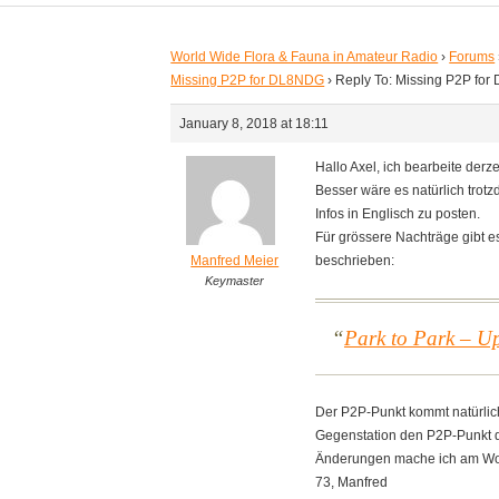
World Wide Flora & Fauna in Amateur Radio
›
Forums
Missing P2P for DL8NDG
›
Reply To: Missing P2P fo
January 8, 2018 at 18:11
Hallo Axel, ich bearbeite derze
Besser wäre es natürlich trotz
Infos in Englisch zu posten.
Für grössere Nachträge gibt es
Manfred Meier
beschrieben:
Keymaster
Park to Park – U
Der P2P-Punkt kommt natürlic
Gegenstation den P2P-Punkt 
Änderungen mache ich am W
73, Manfred