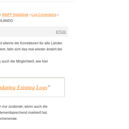
›
WWFF HelpDesk
›
Log Corrections
›
r DL8NDG
#7520
it alleine die Korrekturen für alle Länder.
dem, falls sich das mal wieder ändert die
 auch die Möglichkeit, wie hier
pdating Existing Logs
h nur zustande, wenn auch die
dementsprechend markiert hat.
ochenende.