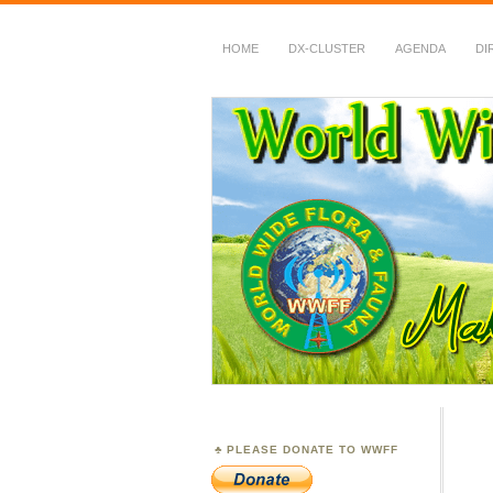
HOME
DX-CLUSTER
AGENDA
DI
WWFF
~ World Wide Flora &
PLEASE DONATE TO WWFF